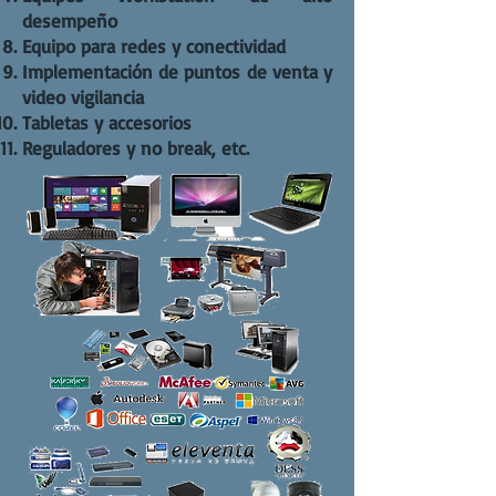
desempeño
Equipo para redes y conectividad
Implementación de puntos de venta y
video vigilancia
Tabletas y accesorios
Reguladores y no break, etc.