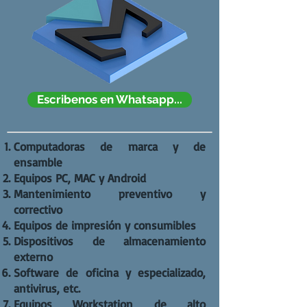
Escribenos en Whatsapp...
Computadoras de marca y de
ensamble
Equipos PC, MAC y Android
Mantenimiento preventivo y
correctivo
Equipos de impresión y consumibles
Dispositivos de almacenamiento
externo
Software de oficina y especializado,
antivirus, etc.
Equipos Workstation de alto