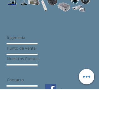
Ingenieria
Punto de Venta
Nuestros Clientes
Contacto
Ingeniería Mecánica Industrial
Eleventa
© 2023 by IT SERVICES.
Proudly created with
Wix.com
Toluca, Estado de Mexico
sigmatechsoluciones@hotmail.com