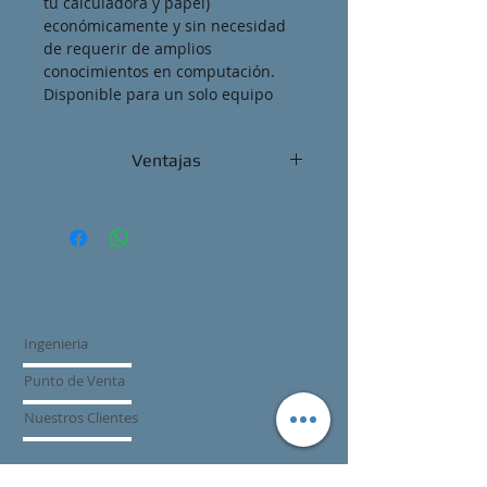
tu calculadora y papel) 
económicamente y sin necesidad 
de requerir de amplios 
conocimientos en computación. 
Disponible para un solo equipo
Ventajas
Control de Ventas, Inventarios, 
Creditos, Reportes, Ganancias y 
todo lo que necesitas saber de tu 
negocio...
Ingenieria
Punto de Venta
Nuestros Clientes