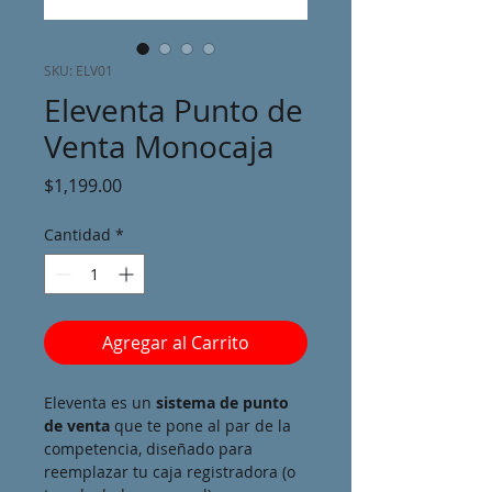
SKU: ELV01
Eleventa Punto de
Venta Monocaja
Precio
$1,199.00
Cantidad
*
Agregar al Carrito
Eleventa es un 
sistema de punto 
de venta
 que te pone al par de la 
competencia, diseñado para 
reemplazar tu caja registradora (o 